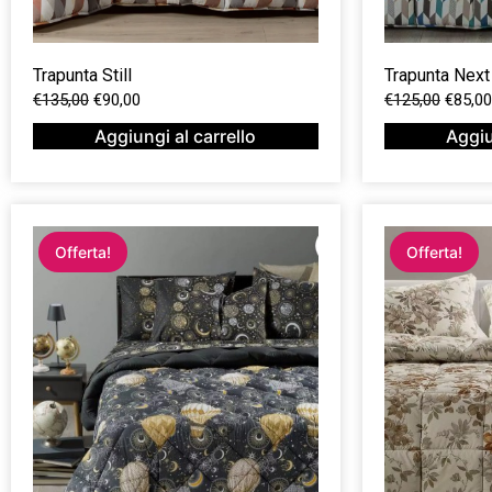
Trapunta Still
Trapunta Next
€
135,00
€
90,00
€
125,00
€
85,00
Aggiungi al carrello
Aggiu
Offerta!
Offerta!