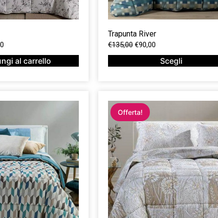
Trapunta River
00
€
135,00
€
90,00
ngi al carrello
Scegli
Offerta!