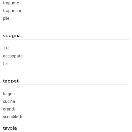
trapunte
trapuntini
pile
spugna
1+1
accappatoi
teli
tappeti
bagno
cucina
grandi
scendiletto
tavola