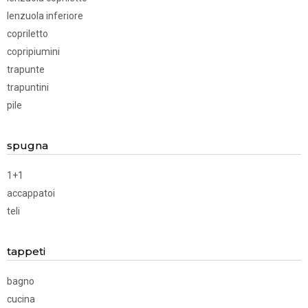
lenzuola inferiore
copriletto
copripiumini
trapunte
trapuntini
pile
spugna
1+1
accappatoi
teli
tappeti
bagno
cucina