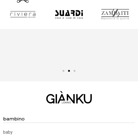
BISOGNO D'AIUTO?
Chiamaci! 019.52 83 322
bambino
baby