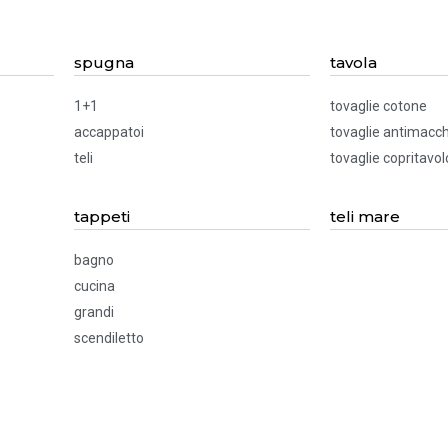
spugna
tavola
1+1
tovaglie cotone
accappatoi
tovaglie antimacch
teli
tovaglie copritavol
tappeti
teli mare
bagno
cucina
grandi
scendiletto