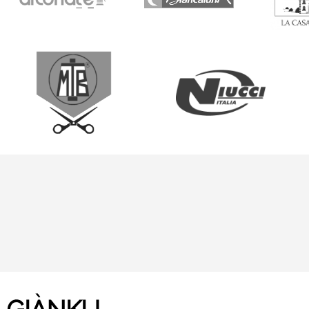
BISOGNO
D'AIUTO?
Chiamaci! 019.52