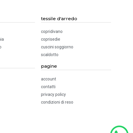
tessile d'arredo
copridivano
ia
coprisedie
o
cuscini soggiorno
scaldotto
pagine
account
contatti
privacy policy
condizioni di reso