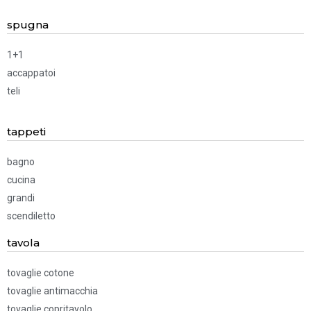
spugna
1+1
accappatoi
teli
tappeti
bagno
cucina
grandi
scendiletto
tavola
tovaglie cotone
tovaglie antimacchia
tovaglie copritavolo