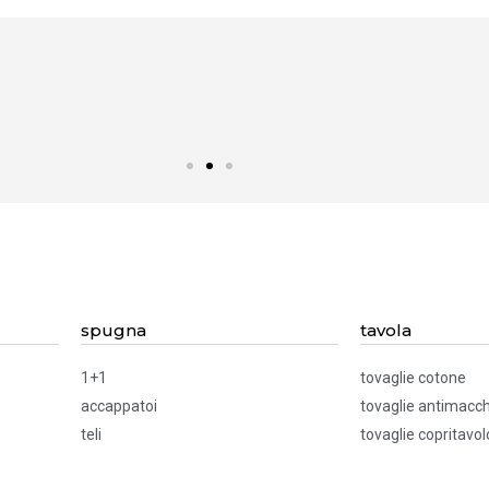
spugna
tavola
1+1
tovaglie cotone
accappatoi
tovaglie antimacch
teli
tovaglie copritavol