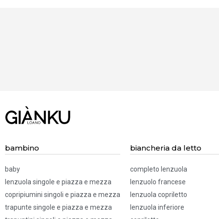
BISOGNO
D'AIUTO?
Chiamaci! 019.52
83 322
bambino
biancheria da letto
baby
completo lenzuola
lenzuola singole e piazza e mezza
lenzuolo francese
copripiumini singoli e piazza e mezza
lenzuola copriletto
trapunte singole e piazza e mezza
lenzuola inferiore