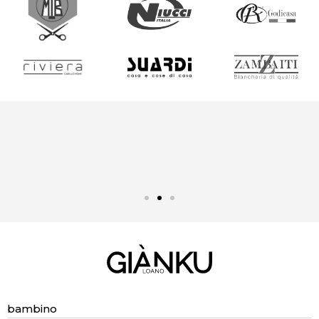
BISOGNO D'AIUTO?
Chiamaci! 019.52 83 322
bambino