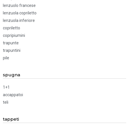
lenzuolo francese
lenzuola copriletto
lenzuola inferiore
copriletto
copripiumini
trapunte
trapuntini
pile
spugna
1+1
accappatoi
teli
tappeti