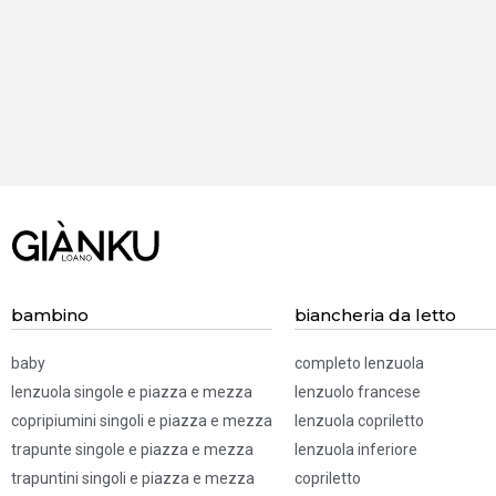
BISOGNO
D'AIUTO?
Chiamaci! 019.52
83 322
bambino
biancheria da letto
baby
completo lenzuola
lenzuola singole e piazza e mezza
lenzuolo francese
copripiumini singoli e piazza e mezza
lenzuola copriletto
trapunte singole e piazza e mezza
lenzuola inferiore
trapuntini singoli e piazza e mezza
copriletto