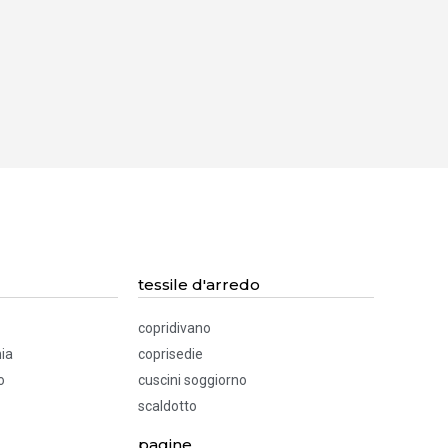
tessile d'arredo
copridivano
ia
coprisedie
o
cuscini soggiorno
scaldotto
pagine