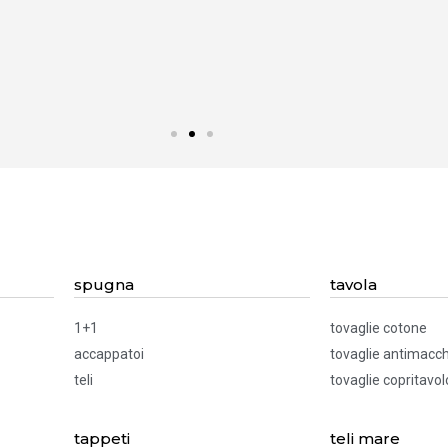
spugna
tavola
1+1
tovaglie cotone
accappatoi
tovaglie antimacch
teli
tovaglie copritavol
tappeti
teli mare