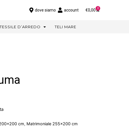
0
dove siamo
account
€
0,00
TESSILE D’ARREDO
TELI MARE
iuma
ta
2 200×200 cm
,
Matrimoniale 255×200 cm