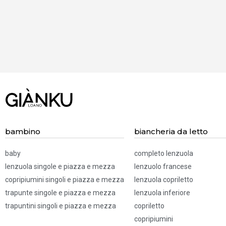
BISOGNO
D'AIUTO?
Chiamaci! 019.52
83 322
bambino
biancheria da letto
baby
completo lenzuola
lenzuola singole e piazza e mezza
lenzuolo francese
copripiumini singoli e piazza e mezza
lenzuola copriletto
trapunte singole e piazza e mezza
lenzuola inferiore
trapuntini singoli e piazza e mezza
copriletto
copripiumini