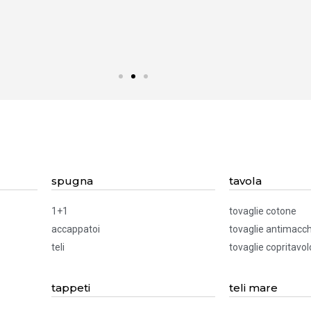
spugna
tavola
1+1
tovaglie cotone
accappatoi
tovaglie antimacch
teli
tovaglie copritavol
tappeti
teli mare