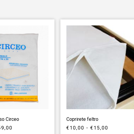
so Circeo
Coprirete feltro
59,00
€
10,00
-
€
15,00