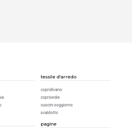
tessile d'arredo
copridivano
ia
coprisedie
o
cuscini soggiorno
scaldotto
pagine