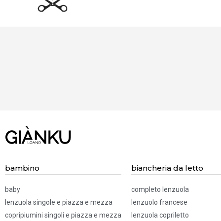
BISOGNO
D'AIUTO?
Chiamaci! 019.52
83 322
bambino
biancheria da letto
baby
completo lenzuola
lenzuola singole e piazza e mezza
lenzuolo francese
copripiumini singoli e piazza e mezza
lenzuola copriletto