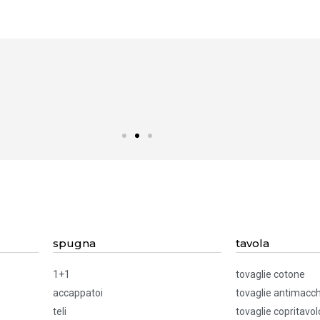
spugna
tavola
1+1
tovaglie cotone
accappatoi
tovaglie antimacch
teli
tovaglie copritavol