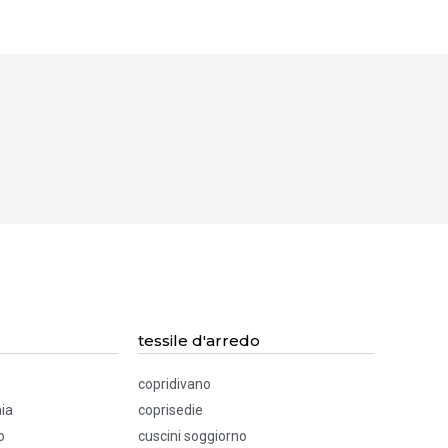
tessile d'arredo
copridivano
ia
coprisedie
o
cuscini soggiorno